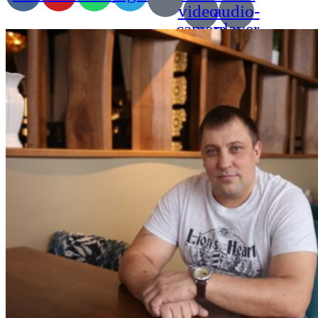
video-
audio-
camera
player