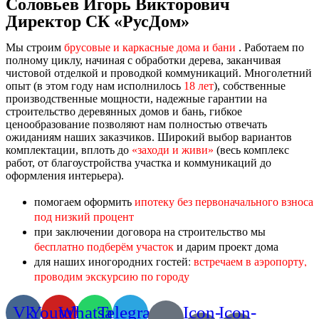
Соловьев Игорь Викторович
Директор СК «РусДом»
Мы строим
брусовые и каркасные дома и бани
. Работаем по
полному циклу, начиная с обработки дерева, заканчивая
чистовой отделкой и проводкой коммуникаций. Многолетний
опыт (в этом году нам исполнилось
18 лет
), собственные
производственные мощности, надежные гарантии на
строительство деревянных домов и бань, гибкое
ценообразование позволяют нам полностью отвечать
ожиданиям наших заказчиков. Широкий выбор вариантов
комплектации, вплоть до
«заходи и живи»
(весь комплекс
работ, от благоустройства участка и коммуникаций до
оформления интерьера).
помогаем оформить
ипотеку без первоначального взноса
под низкий процент
при заключении договора на строительство мы
бесплатно подберём участок
и дарим проект дома
для наших иногородних гостей:
встречаем в аэропорту,
проводим экскурсию по городу
Vk
Youtube
Whatsapp
Telegram
Icon-
Icon-