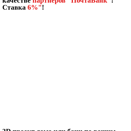
качестве
партнёров "ПочтаБанк"
!
Ставка
6%"
!