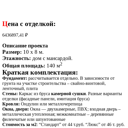
Ц
ена с отделкой:
6436897,41
₽
Описание проекта
Размер:
10 х 8 м.
Этажность:
дом с мансардой
.
2
Общая площадь:
140 м
Краткая комплектация:
Фундамент:
рассчитывается отдельно. В зависимости от
грунта на участке строительства – свайно-винтовой,
ленточный, плита
Стены:
Каркас из бруса
камерной сушки
. Разные варианты
отделки (фасадные панели, имитация бруса)
Кровля:
Ондулин или металлочерепица
Окна, двери:
Окна — двухкамерные, ПВХ; входная дверь –
металлическая утепленная; межкомнатные – деревянные
филенчатые или шпунтованные
Стоимость за м2
: “Стандарт” от 44 т.руб. “Люкс” от 46 т. руб.