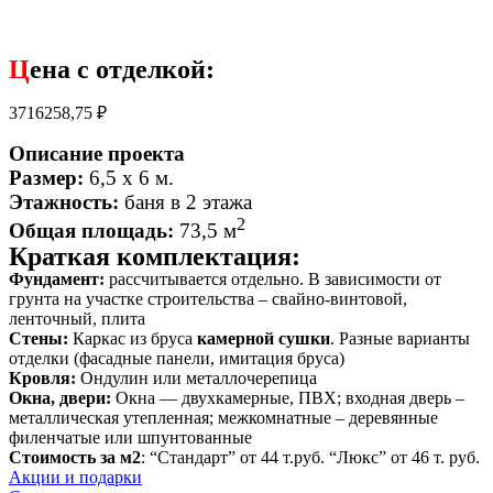
Ц
ена с отделкой:
3716258,75
₽
Описание проекта
Размер:
6,5 х 6 м.
Этажность:
баня в 2 этажа
2
Общая площадь:
73,5 м
Краткая комплектация:
Фундамент:
рассчитывается отдельно. В зависимости от
грунта на участке строительства – свайно-винтовой,
ленточный, плита
Стены:
Каркас из бруса
камерной сушки
. Разные варианты
отделки (фасадные панели, имитация бруса)
Кровля:
Ондулин или металлочерепица
Окна, двери:
Окна — двухкамерные, ПВХ; входная дверь –
металлическая утепленная; межкомнатные – деревянные
филенчатые или шпунтованные
Стоимость за м2
: “Стандарт” от 44 т.руб. “Люкс” от 46 т. руб.
Акции и подарки