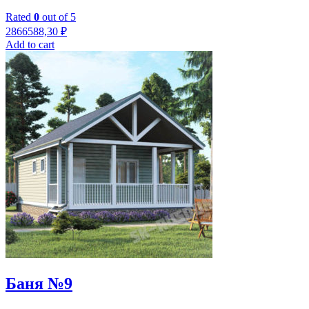
Rated
0
out of 5
2866588,30
₽
Add to cart
Баня №9