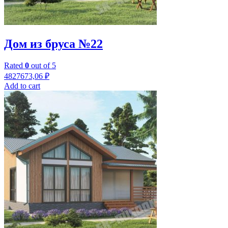
Дом из бруса №22
Rated
0
out of 5
4827673,06
₽
Add to cart