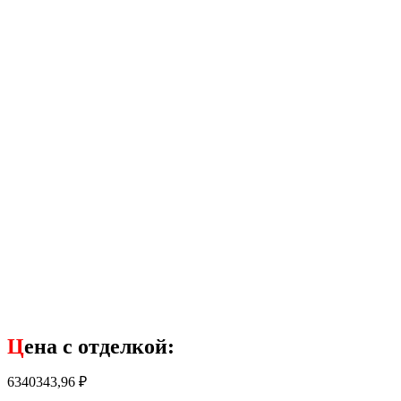
Ц
ена с отделкой:
6340343,96
₽