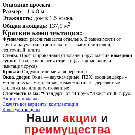
Описание проекта
Размер:
11 х 8 м.
Этажность:
дом в 1,5 этажа
.
2
Общая площадь:
137,9 м
Краткая комплектация:
Фундамент:
рассчитывается отдельно. В зависимости от
грунта на участке строительства – свайно-винтовой,
ленточный, плита
Стены:
Профилированный строганый брус-массив
камерной
сушки
. Разные варианты отделки (фасадные панели,
имитация бруса)
Кровля:
Ондулин или металлочерепица
Окна, двери:
Окна — двухкамерные, ПВХ; входная дверь –
металлическая утепленная; межкомнатные – деревянные
филенчатые или шпунтованные
Стоимость за м2
: “Стандарт” от 44 т.руб. “Люкс” от 48 т. руб.
Акции и подарки
Скачать все варианты комплектации
Калькулятор цены
Наши
акции
и
преимущества