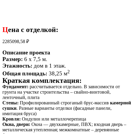
Ц
ена с отделкой:
2285098,58
₽
Описание проекта
Размер:
6 х 7,5 м.
Этажность:
дом в 1 этаж
.
2
Общая площадь:
38,25 м
Краткая комплектация:
Фундамент:
рассчитывается отдельно. В зависимости от
грунта на участке строительства – свайно-винтовой,
ленточный, плита
Стены:
Профилированный строганый брус-массив
камерной
сушки
. Разные варианты отделки (фасадные панели,
имитация бруса)
Кровля:
Ондулин или металлочерепица
Окна, двери:
Окна — двухкамерные, ПВХ; входная дверь –
металлическая утепленная; межкомнатные – деревянные